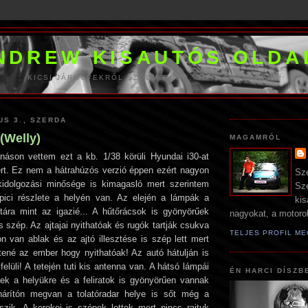
NDREW KISAUTÓS OLDA
KICSI JÁRMŰVEKRŐL SZÓL A BLOG, SOK FÉNYKÉPPEL!
US 3., SZERDA
(Welly)
MAGAMRÓL
náson vettem ezt a kb. 1/38 körüli Hyundai i30-at
rt. Ez nem a hátrahúzós verzió éppen ezért nagyon
Sz
kidolgozási minősége is kimagasló mert szerintem
Sz
 pici részlete a helyén van. Az elején a lámpák a
kis
ztára mint az igazié... A hűtőrácsok is gyönyörűek
nagyokat, a motorok
 szép. Az ajtajai nyithatóak és rugók tartják csukva
TELJES PROFIL M
ón van ablak és az ajtó illesztése is szép lett mert
tené az ember hogy nyithatóak! Az autó hátulján is
elüli! A tetején tuti kis antenna van. A hátsó lámpái
ÉN HARCI DÍSZB
ek a helyükre és a feliratok is gyönyörűen vannak
khárítón megvan a tolatóradar helye is sőt még a
zik. A kerekei is szépek lettek mert nincs rajtuk