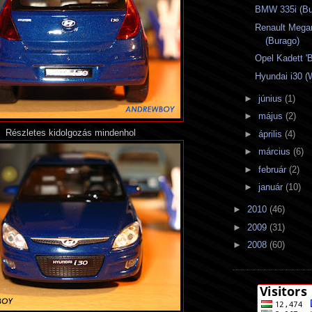
BMW 335i (Bu
Renault Mega
(Burago)
Opel Kadett 'B
Hyundai i30 (
►
június
(1)
►
május
(2)
Részletes kidolgozás mindenhol
►
április
(4)
►
március
(6)
►
február
(2)
►
január
(10)
►
2010
(46)
►
2009
(31)
►
2008
(60)