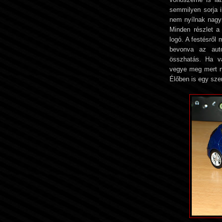
semmilyen sorja i
nem nyílnak nagyr
Minden részlet a
logó. A festésről
bevonva az aut
összhatás. Ha va
vegye meg mert n
Élőben is egy sze