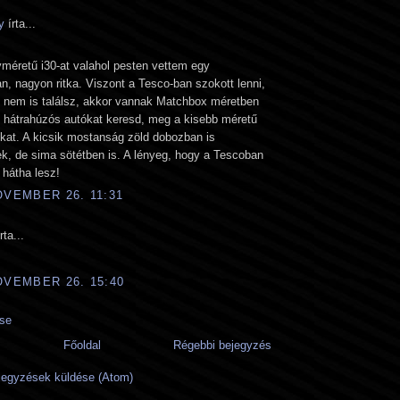
y
írta...
méretű i30-at valahol pesten vettem egy
an, nagyon ritka. Viszont a Tesco-ban szokott lenni,
t nem is találsz, akkor vannak Matchbox méretben
y hátrahúzós autókat keresd, meg a kisebb méretű
kat. A kicsik mostanság zöld dobozban is
k, de sima sötétben is. A lényeg, hogy a Tescoban
hátha lesz!
OVEMBER 26. 11:31
rta...
OVEMBER 26. 15:40
se
Főoldal
Régebbi bejegyzés
egyzések küldése (Atom)