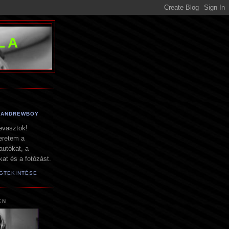
LA
ANDREWBOY
evasztok!
eretem a
autókat, a
at és a fotózást.
EGTEKINTÉSE
EN