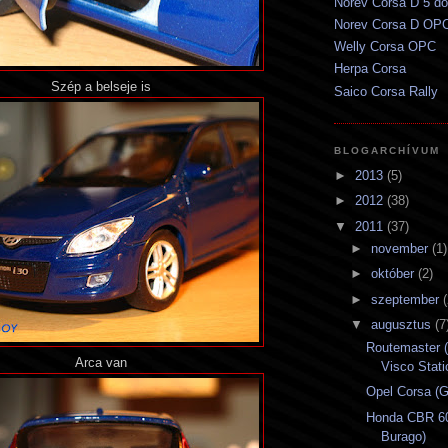
Norev Corsa D 5 do
Norev Corsa D OP
Welly Corsa OPC
Herpa Corsa
Szép a belseje is
Saico Corsa Rally
BLOGARCHÍVUM
►
2013
(5)
►
2012
(38)
▼
2011
(37)
►
november
(1)
►
október
(2)
►
szeptember
(
▼
augusztus
(7
Routemaster 
Arca van
Visco Stati
Opel Corsa (G
Honda CBR 60
Burago)