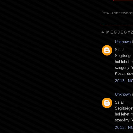
ÍRTA:
ANDREWBO
4 MEGJEGY
Unknown
í
Szia!
Segítséget
hol lehet 
szegény "e
Köszi, üdv
2013. N
Unknown
í
Szia!
Segítséget
hol lehet 
szegény "e
2013. N