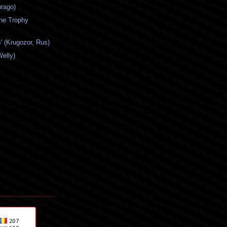
rago)
ne Trophy
' (Krugozor, Rus)
Welly)