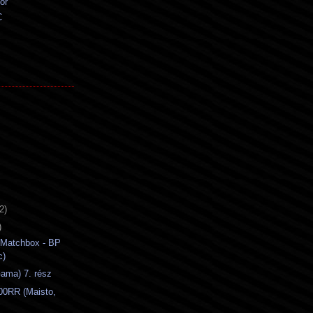
or
C
2)
)
(Matchbox - BP
c)
ama) 7. rész
0RR (Maisto,