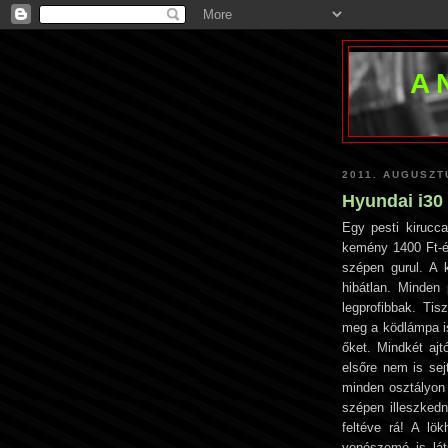
A
2011. AUGUSZT
Hyundai i30 
Egy pesti kirucca
kemény 1400 Ft-é
szépen gurul. A 
hibátlan. Minden
legprofibbak. Tis
meg a ködlámpa is
őket. Mindkét ajt
elsőre nem is sej
minden osztályon f
szépen illeszkedn
feltéve rá! A lö
vonószemé is láts