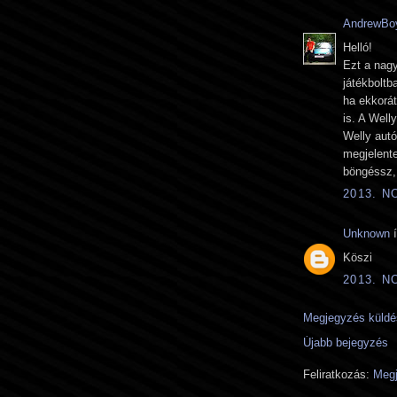
AndrewBo
Helló!
Ezt a nagy
játékboltb
ha ekkorá
is. A Well
Welly autó
megjelente
böngéssz, 
2013. N
Unknown
í
Köszi
2013. N
Megjegyzés küldé
Újabb bejegyzés
Feliratkozás:
Megj