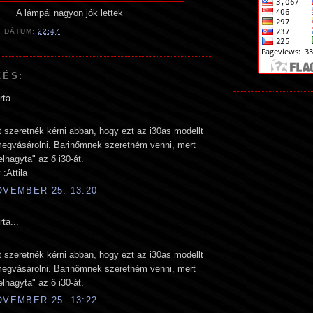
A lámpái nagyon jók lettek
Y
DÁTUM:
22:47
ZÉS:
rta...
 szeretnék kérni abban, hogy ezt az i30as modellt
megvásárolni. Barinőmnek szeretném venni, mert
lhagyta" az ő i30-át.
 :Attila
OVEMBER 25. 13:20
rta...
 szeretnék kérni abban, hogy ezt az i30as modellt
megvásárolni. Barinőmnek szeretném venni, mert
lhagyta" az ő i30-át.
OVEMBER 25. 13:22