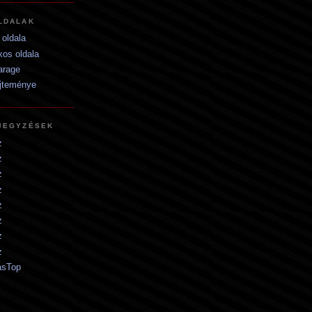
LDALAK
oldala
os oldala
arage
jteménye
JEGYZÉSEK
z
z
z
z
z
z
z
z
asTop