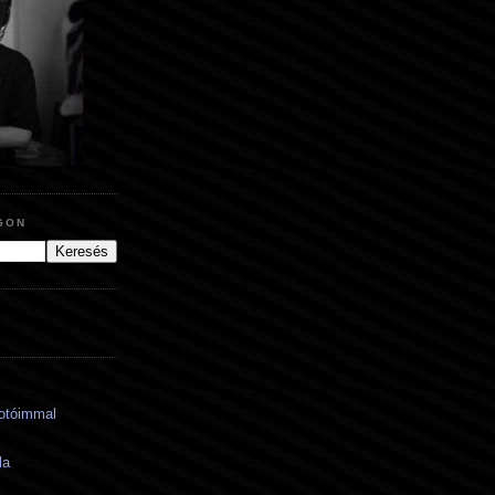
GON
fotóimmal
la