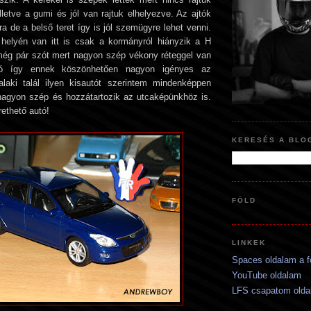
lletve a gumi és jól van rajtuk elhelyezve. Az ajtók
a de a belső teret így is jól szemügyre lehet venni.
 helyén van itt is csak a kormányról hiányzik a H
 még pár szót mert nagyon szép vékony réteggel van
ó így ennek köszönhetően nagyon igényes az
laki talál ilyen kisautót szerintem mindenképpen
agyon szép és hozzátartozik az utcaképünkhöz is.
rethető autó!
KERESÉS A BLO
FÖLD
LINKEK
Spaces oldalam a 
YouTube oldalam
LFS csapatom olda