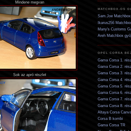
Mindene megvan
MATCHBOX-OS O
Sam.Joe Matchbox 
Ikarus256 Matchbox
Many's Customs G
Areh Matchbox gyű
OPEL CORSA BE
Gama Corsa 1. rés
Gama Corsa 2. rés
Gama Corsa 3. rés
Sok az apró részlet
Gama Corsa 4. rés
Gama Corsa 5. rés
Gama Corsa 6. rés
Gama Corsa 7. rés
Gama Corsa 8. rés
Altaya Corsa Canv
Corsa B kombi
Gama Corsa TR